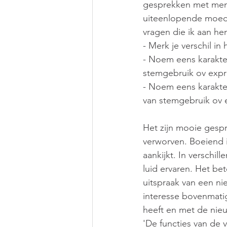
gesprekken met mens
uiteenlopende moede
vragen die ik aan hen
- Merk je verschil in
- Noem eens karakte
stemgebruik ov expr
- Noem eens karakter
van stemgebruik ov 
Het zijn mooie gespr
verworven. Boeiend 
aankijkt. In verschi
luid ervaren. Het be
uitspraak van een ni
interesse bovenmati
heeft en met de nie
'De functies van de v