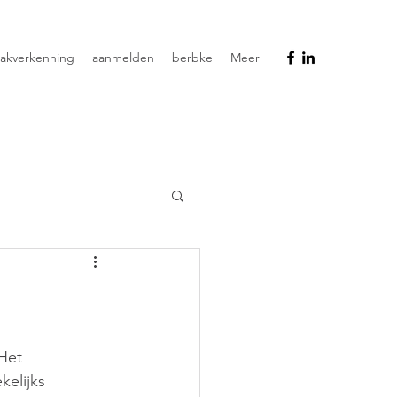
aakverkenning
aanmelden
berbke
Meer
Het 
elijks 