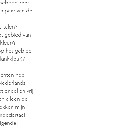
 hebben zeer 
n paar van de 
e talen?
et gebied van 
kleur)?
op het gebied 
ankkleur)?
zichten heb 
Nederlands 
ioneel en vrij 
n alleen de 
rekken mijn 
moedertaal 
olgende: