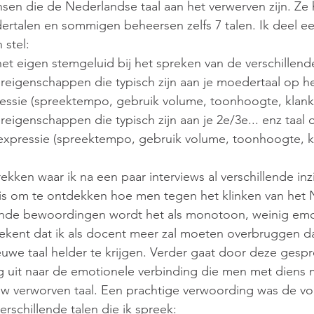
en die de Nederlandse taal aan het verwerven zijn. Ze
rtalen en sommigen beheersen zelfs 7 talen. Ik deel ee
 stel:
 het eigen stemgeluid bij het spreken van de verschillend
reigenschappen die typisch zijn aan je moedertaal op h
essie (spreektempo, gebruik volume, toonhoogte, klank
eigenschappen die typisch zijn aan je 2e/3e... enz taal 
expressie (spreektempo, gebruik volume, toonhoogte, kl
ekken waar ik na een paar interviews al verschillende in
is om te ontdekken hoe men tegen het klinken van het 
llende bewoordingen wordt het als monotoon, weinig emot
tekent dat ik als docent meer zal moeten overbruggen da
euwe taal helder te krijgen. Verder gaat door deze gesp
g uit naar de emotionele verbinding die men met diens 
uw verworven taal. Een prachtige verwoording was de v
erschillende talen die ik spreek: