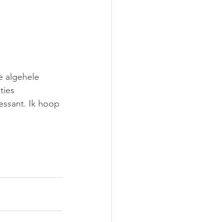
e algehele 
ties 
ssant. Ik hoop 