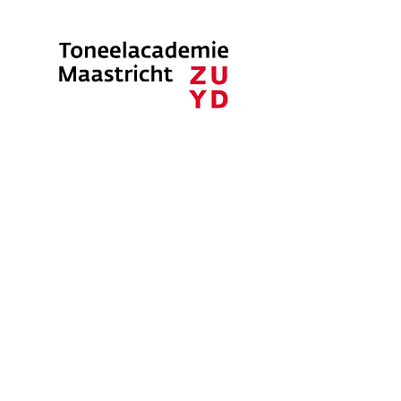
TONEELACADEMIE
MAASTRICHT
Berbke is sinds 2002 docent Spreek-
en stemtechniek en Expressie op de
Toneelacademie in Maastricht. De
spraaklessen van de Toneelacademie
worden al bijna 50 jaar gegeven aan de
hand van de Maastrichtse Methode. Een